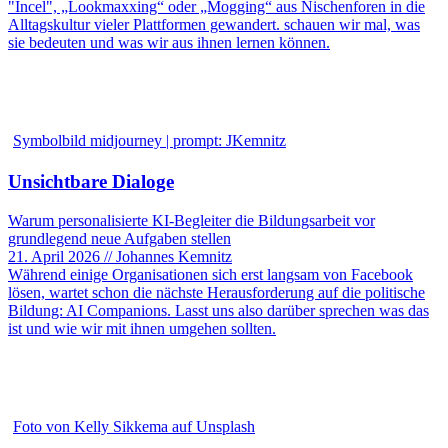
"Incel", „Lookmaxxing“ oder „Mogging“ aus Nischenforen in die
Alltagskultur vieler Plattformen gewandert. schauen wir mal, was
sie bedeuten und was wir aus ihnen lernen können.
Symbolbild midjourney | prompt: JKemnitz
Unsichtbare Dialoge
Warum personalisierte KI-Begleiter die Bildungsarbeit vor
grundlegend neue Aufgaben stellen
21. April 2026 // Johannes Kemnitz
Während einige Organisationen sich erst langsam von Facebook
lösen, wartet schon die nächste Herausforderung auf die politische
Bildung: AI Companions. Lasst uns also darüber sprechen was das
ist und wie wir mit ihnen umgehen sollten.
Foto von Kelly Sikkema auf Unsplash