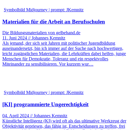
Symbolbild Midjourney | prompt: JKemnitz
Materialien für die Arbeit an Berufsschulen
Die Bildungsmaterialien von gelbehand.de
11. Juni 2024 // Johannes Kemnitz
Als jemand, der sich seit Jahren mit politischer Jugendbildung
auseinandersetzt, bin ich immer auf der Suche nach hochwertigen,
leicht zugänglichen Materialien, die Lehrkräften dabei helfen, junge
Menschen für Demokratie, Toleranz und ein respektvolles
Miteinander zu sensibilisieren. Vor kurzem wur…
Symbolbild Midjourney | prompt: JKemnitz
[KI] programmierte Ungerechtigkeit
04. April 2024 // Johannes Kemnitz
Künstliche Intelligenz (KI) wird oft als das ultimative Werkzeug der
Objektivität gepriesen, das fähig ist, Entscheidungen zu treffen, frei