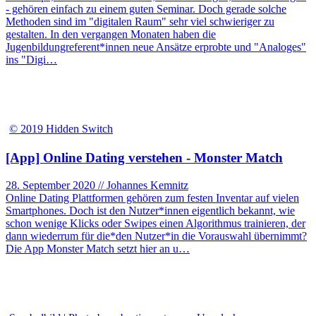
- gehören einfach zu einem guten Seminar. Doch gerade solche
Methoden sind im "digitalen Raum" sehr viel schwieriger zu
gestalten. In den vergangen Monaten haben die
Jugenbildungreferent*innen neue Ansätze erprobte und "Analoges"
ins "Digi…
© 2019 Hidden Switch
[App] Online Dating verstehen - Monster Match
28. September 2020 // Johannes Kemnitz
Online Dating Plattformen gehören zum festen Inventar auf vielen
Smartphones. Doch ist den Nutzer*innen eigentlich bekannt, wie
schon wenige Klicks oder Swipes einen Algorithmus trainieren, der
dann wiederrum für die*den Nutzer*in die Vorauswahl übernimmt?
Die App Monster Match setzt hier an u…