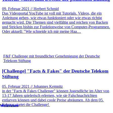
09. Februar 2021 // Herbert Schmid
Das Videoportal YouTube ist voll mit Tutorials. Videos, die ein
Anleitung geben, wie etwas funktioniert oder wie etwas richtig
gemacht wird. Die Themen sind vielfältig und reichen von Backen
und Stricken bishin zur Funktionweise von Computer-Programmen.
Oder aktuell: "Wie schneide ich mir meine Haa…
F&F Challenge mit freundlicher Genehmigung der Deutsche
Telekom Stiftung
[Challenge] "Facts & Fakes" der Deutsche Telekom
Stiftung
05. Februar 2021 // Johannes Kemnitz
in der "Facts & Fakes Challenge" können Jugendliche im Alter von
13-17 Jahren spielerisch erlernen, wie sie Falschnachrichten
entlarven können und dabei coole Preise abräumen. Ab dem 05.
Februar startet die Challenge!
Weiterlesen
Weiterlesen
Weiterlesen
Weiterlesen
Weiterlesen
Weiterlesen
Weiterlesen
Weiterlesen
Weiterlesen
Weiterlesen
Weiterlesen
Weiterlesen
Weiterlesen
Weiterlesen
Weiterlesen
Weiterlesen
Weiterlesen
Weiterlesen
Weiterlesen
Weiterlesen
Weiterlesen
Weiterlesen
Weiterlesen
Weiterlesen
Weiterlesen
Weiterlesen
Weiterlesen
Weiterlesen
Weiterlesen
Weiterlesen
Weiterlesen
Weiterlesen
Weiterlesen
Weiterlesen
Weiterlesen
Weiterlesen
Weiterlesen
Weiterlesen
Weiterlesen
Weiterlesen
Weiterlesen
Weiterlesen
Weiterlesen
Weiterlesen
Weiterlesen
Weiterlesen
Weiterlesen
Weiterlesen
Weiterlesen
Weiterlesen
Weiterlesen
Weiterlesen
Weiterlesen
Weiterlesen
Weiterlesen
Weiterlesen
Weiterlesen
Weiterlesen
Weiterlesen
Weiterlesen