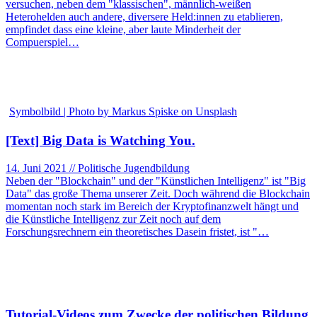
versuchen, neben dem "klassischen", männlich-weißen
Heterohelden auch andere, diversere Held:innen zu etablieren,
empfindet dass eine kleine, aber laute Minderheit der
Compuerspiel…
Symbolbild | Photo by Markus Spiske on Unsplash
[Text] Big Data is Watching You.
14. Juni 2021 // Politische Jugendbildung
Neben der "Blockchain" und der "Künstlichen Intelligenz" ist "Big
Data" das große Thema unserer Zeit. Doch während die Blockchain
momentan noch stark im Bereich der Kryptofinanzwelt hängt und
die Künstliche Intelligenz zur Zeit noch auf dem
Forschungsrechnern ein theoretisches Dasein fristet, ist "…
Tutorial-Videos zum Zwecke der politischen Bildung