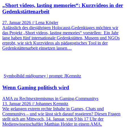
„Short videos, lasting memories“: Kurzvideos in der
Gedenkstättenarbeit
27. Januar 2026 // Lena Kögler
Anlässlich des diesjährigen Holocaust-Gedenktages möchten wir
das Projekt „Short videos, lasting memories“ vorstellen: Ein Jahr
lang haben fünf internationale Gedenkstätten, Museen und NGOs
erprobt, wie sich Kurzvideos als pädagogisches Tool in der
Gedenkstättenarbeit einsetzen lassen…
Symbolbild midjourney | prompt: JKemnitz
Wenn Gaming politisch wird
AMA zu Rechtsextremismus in Gaming-Communitys
13. Januar 2026 // Johannes Kemnitz
Wie gelangen extrem rechte Inhalte in Games, Chats und
Communitys – und wie lässt sich darauf reagieren? Diesen Fragen
stellt sich am Mittwoch, 14. Januar, von 9 bis 17 Uhr der
Medienwissenschaftler Matthias Heider in einem AMA.