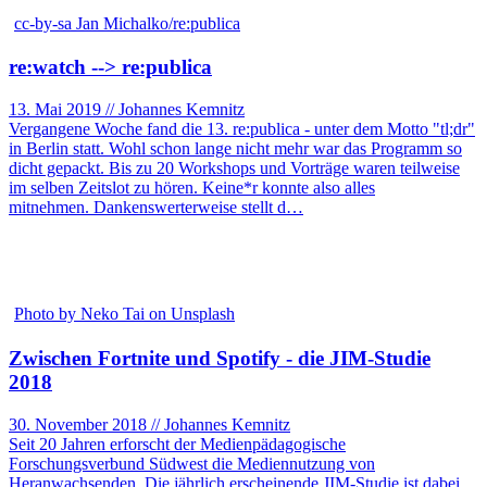
cc-by-sa Jan Michalko/re:publica
re:watch --> re:publica
13. Mai 2019 // Johannes Kemnitz
Vergangene Woche fand die 13. re:publica - unter dem Motto "tl;dr"
in Berlin statt. Wohl schon lange nicht mehr war das Programm so
dicht gepackt. Bis zu 20 Workshops und Vorträge waren teilweise
im selben Zeitslot zu hören. Keine*r konnte also alles
mitnehmen. Dankenswerterweise stellt d…
Photo by Neko Tai on Unsplash
Zwischen Fortnite und Spotify - die JIM-Studie
2018
30. November 2018 // Johannes Kemnitz
Seit 20 Jahren erforscht der Medienpädagogische
Forschungsverbund Südwest die Mediennutzung von
Heranwachsenden. Die jährlich erscheinende JIM-Studie ist dabei