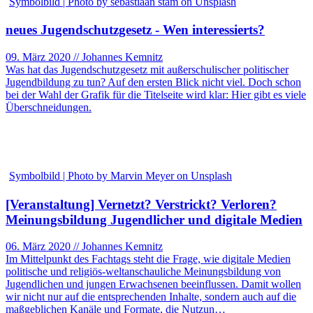
Symbolbild | Photo by sebastiaan stam on Unsplash
neues Jugendschutzgesetz - Wen interessierts?
09. März 2020 // Johannes Kemnitz
Was hat das Jugendschutzgesetz mit außerschulischer politischer
Jugendbildung zu tun? Auf den ersten Blick nicht viel. Doch schon
bei der Wahl der Grafik für die Titelseite wird klar: Hier gibt es viele
Überschneidungen.
Symbolbild | Photo by Marvin Meyer on Unsplash
[Veranstaltung] Vernetzt? Verstrickt? Verloren?
Meinungsbildung Jugendlicher und digitale Medien
06. März 2020 // Johannes Kemnitz
Im Mittelpunkt des Fachtags steht die Frage, wie digitale Medien
politische und religiös-weltanschauliche Meinungsbildung von
Jugendlichen und jungen Erwachsenen beeinflussen. Damit wollen
wir nicht nur auf die entsprechenden Inhalte, sondern auch auf die
maßgeblichen Kanäle und Formate, die Nutzun…