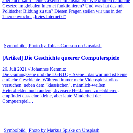
aber auch kann – eine Gesellschaft aushalten? Wie können nationale
Gesetze im globalen Internet funktionieren? Und was hat das mit
Politischer Bildung zu tun? Diesen Fragen stellen wir uns in der
Themenwoche: „freies Internet?!“
Symbolbild | Photo by Tobias Carlsson on Unsplash
[Artikel] Die Geschichte queerer Computerspiele
26. Juli 2021 // Johannes Kemnitz
Die Gamingszene und die LGBTQ+-Szene - das war und ist keine
einfache Geschichte. Während immer mehr Videospielstudios
versuchen, neben dem "klassischen", männlich-weißen
Heterohelden auch andere, diversere Held:innen zu etablieren,
empfindet dass eine kleine, aber laute Minderheit der
Compuerspiel…
Symbolbild | Photo by Markus Spiske on Unsplash