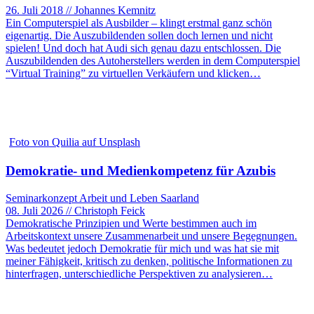
26. Juli 2018 // Johannes Kemnitz
Ein Computerspiel als Ausbilder – klingt erstmal ganz schön
eigenartig. Die Auszubildenden sollen doch lernen und nicht
spielen! Und doch hat Audi sich genau dazu entschlossen. Die
Auszubildenden des Autoherstellers werden in dem Computerspiel
“Virtual Training” zu virtuellen Verkäufern und klicken…
Foto von Quilia auf Unsplash
Demokratie- und Medienkompetenz für Azubis
Seminarkonzept Arbeit und Leben Saarland
08. Juli 2026 // Christoph Feick
Demokratische Prinzipien und Werte bestimmen auch im
Arbeitskontext unsere Zusammenarbeit und unsere Begegnungen.
Was bedeutet jedoch Demokratie für mich und was hat sie mit
meiner Fähigkeit, kritisch zu denken, politische Informationen zu
hinterfragen, unterschiedliche Perspektiven zu analysieren…