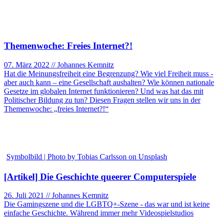
Themenwoche: Freies Internet?!
07. März 2022 // Johannes Kemnitz
Hat die Meinungsfreiheit eine Begrenzung? Wie viel Freiheit muss -
aber auch kann – eine Gesellschaft aushalten? Wie können nationale
Gesetze im globalen Internet funktionieren? Und was hat das mit
Politischer Bildung zu tun? Diesen Fragen stellen wir uns in der
Themenwoche: „freies Internet?!“
Symbolbild | Photo by Tobias Carlsson on Unsplash
[Artikel] Die Geschichte queerer Computerspiele
26. Juli 2021 // Johannes Kemnitz
Die Gamingszene und die LGBTQ+-Szene - das war und ist keine
einfache Geschichte. Während immer mehr Videospielstudios