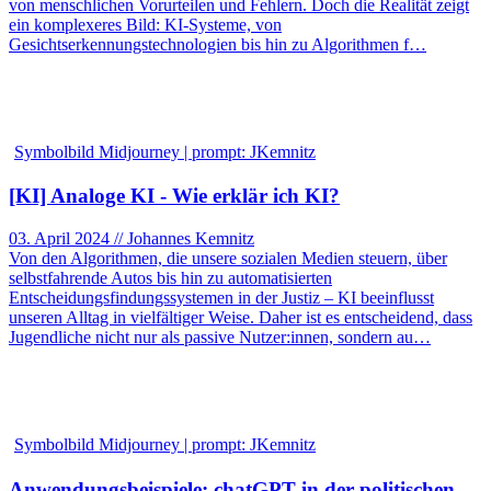
von menschlichen Vorurteilen und Fehlern. Doch die Realität zeigt
ein komplexeres Bild: KI-Systeme, von
Gesichtserkennungstechnologien bis hin zu Algorithmen f…
Symbolbild Midjourney | prompt: JKemnitz
[KI] Analoge KI - Wie erklär ich KI?
03. April 2024 // Johannes Kemnitz
Von den Algorithmen, die unsere sozialen Medien steuern, über
selbstfahrende Autos bis hin zu automatisierten
Entscheidungsfindungssystemen in der Justiz – KI beeinflusst
unseren Alltag in vielfältiger Weise. Daher ist es entscheidend, dass
Jugendliche nicht nur als passive Nutzer:innen, sondern au…
Symbolbild Midjourney | prompt: JKemnitz
Anwendungsbeispiele: chatGPT in der politischen