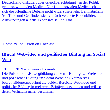
Deutschland diskutiert über Gleichberechtigung - in der Politik
genauso wie in den Medien. Nur in den sozialen Medien scheint
sich die öffentliche Debatte nicht widerzuspiegeln. Bei Instagram,
YouTube und Co. finden sich vielfach veraltete Rollenbilder, die
Auswirkungen auf die Lebensweise und Eins…
Photo by Jon Tyson on Unsplash
[Buch] Webvideo und politischer Bildung im Social
Web
19. Juni 2019 // Johannes Kemnitz
Die Publikation „Bewegtbildung denken – Beiträge zu Webvideo
und politischer Bildung im Social Web“ des Netzwerkes
bewegtbildung.net bringt die beiden Bereiche Webvideo und
politische Bildung in mehreren Beiträgen zusammen und will so
deren Verhältnis näher bestimmen.