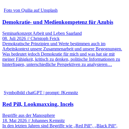
Foto von Quilia auf Unsplash
Demokratie- und Medienkompetenz für Azubis
Seminarkonzept Arbeit und Leben Saarland
08. Juli 2026 // Christoph Feick
Demokratische Prinzipien und Werte bestimmen auch im
Arbeitskontext unsere Zusammenarbeit und unsere Begegnungen.
Was bedeutet jedoch Demokratie für mich und was hat sie mit
meiner Fähigkeit, kritisch zu denken, politische Informationen zu
hinterfragen, unterschiedliche Perspektiven zu analysieren…
Symbolbild chatGPT | prompt: JKemnitz
Red Pill, Lookmaxxing, Incels
Begriffe aus der Manosphere
18. Mai 2026 // Johannes Kemnitz
In den letzten Jahren sind Begriffe wie „Red Pill“, „Black Pill“,