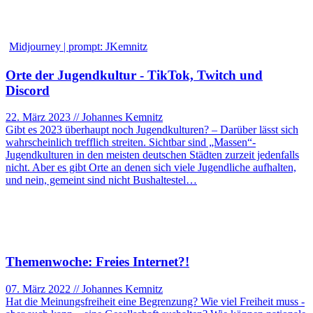
Midjourney | prompt: JKemnitz
Orte der Jugendkultur - TikTok, Twitch und
Discord
22. März 2023 // Johannes Kemnitz
Gibt es 2023 überhaupt noch Jugendkulturen? – Darüber lässt sich
wahrscheinlich trefflich streiten. Sichtbar sind „Massen“-
Jugendkulturen in den meisten deutschen Städten zurzeit jedenfalls
nicht. Aber es gibt Orte an denen sich viele Jugendliche aufhalten,
und nein, gemeint sind nicht Bushaltestel…
Themenwoche: Freies Internet?!
07. März 2022 // Johannes Kemnitz
Hat die Meinungsfreiheit eine Begrenzung? Wie viel Freiheit muss -