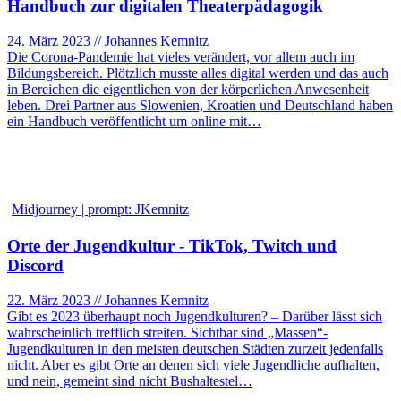
Handbuch zur digitalen Theaterpädagogik
24. März 2023 // Johannes Kemnitz
Die Corona-Pandemie hat vieles verändert, vor allem auch im
Bildungsbereich. Plötzlich musste alles digital werden und das auch
in Bereichen die eigentlichen von der körperlichen Anwesenheit
leben. Drei Partner aus Slowenien, Kroatien und Deutschland haben
ein Handbuch veröffentlicht um online mit…
Midjourney | prompt: JKemnitz
Orte der Jugendkultur - TikTok, Twitch und
Discord
22. März 2023 // Johannes Kemnitz
Gibt es 2023 überhaupt noch Jugendkulturen? – Darüber lässt sich
wahrscheinlich trefflich streiten. Sichtbar sind „Massen“-
Jugendkulturen in den meisten deutschen Städten zurzeit jedenfalls
nicht. Aber es gibt Orte an denen sich viele Jugendliche aufhalten,
und nein, gemeint sind nicht Bushaltestel…