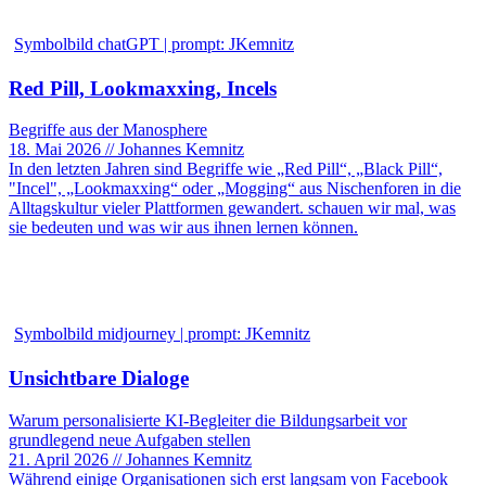
Symbolbild chatGPT | prompt: JKemnitz
Red Pill, Lookmaxxing, Incels
Begriffe aus der Manosphere
18. Mai 2026 // Johannes Kemnitz
In den letzten Jahren sind Begriffe wie „Red Pill“, „Black Pill“,
"Incel", „Lookmaxxing“ oder „Mogging“ aus Nischenforen in die
Alltagskultur vieler Plattformen gewandert. schauen wir mal, was
sie bedeuten und was wir aus ihnen lernen können.
Symbolbild midjourney | prompt: JKemnitz
Unsichtbare Dialoge
Warum personalisierte KI-Begleiter die Bildungsarbeit vor
grundlegend neue Aufgaben stellen
21. April 2026 // Johannes Kemnitz
Während einige Organisationen sich erst langsam von Facebook