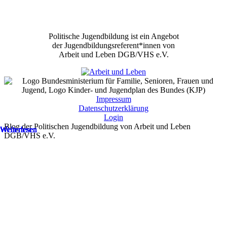
Politische Jugendbildung ist ein Angebot
der Jugendbildungsreferent*innen von
Arbeit und Leben DGB/VHS e.V.
Impressum
Datenschutzerklärung
Login
Blog der Politischen Jugendbildung von Arbeit und Leben
Weiterlesen
Weiterlesen
Weiterlesen
Weiterlesen
Weiterlesen
Weiterlesen
Weiterlesen
Weiterlesen
Weiterlesen
Weiterlesen
Weiterlesen
Weiterlesen
Weiterlesen
Weiterlesen
Weiterlesen
Weiterlesen
Weiterlesen
Weiterlesen
Weiterlesen
Weiterlesen
Weiterlesen
Weiterlesen
Weiterlesen
Weiterlesen
Weiterlesen
Weiterlesen
Weiterlesen
Weiterlesen
Weiterlesen
Weiterlesen
Weiterlesen
Weiterlesen
Weiterlesen
Weiterlesen
Weiterlesen
Weiterlesen
Weiterlesen
Weiterlesen
Weiterlesen
Weiterlesen
Weiterlesen
Weiterlesen
DGB/VHS e.V.