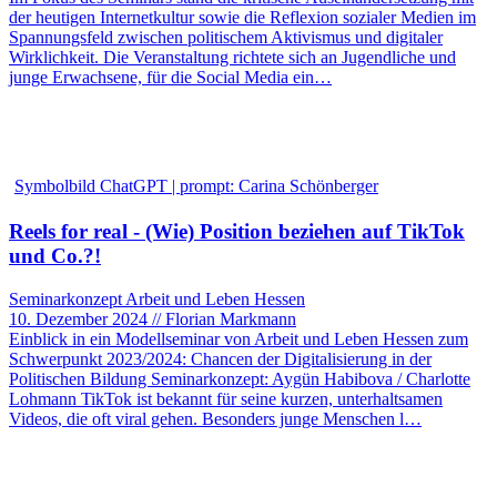
der heutigen Internetkultur sowie die Reflexion sozialer Medien im
Spannungsfeld zwischen politischem Aktivismus und digitaler
Wirklichkeit. Die Veranstaltung richtete sich an Jugendliche und
junge Erwachsene, für die Social Media ein…
Symbolbild ChatGPT | prompt: Carina Schönberger
Reels for real - (Wie) Position beziehen auf TikTok
und Co.?!
Seminarkonzept Arbeit und Leben Hessen
10. Dezember 2024 // Florian Markmann
Einblick in ein Modellseminar von Arbeit und Leben Hessen zum
Schwerpunkt 2023/2024: Chancen der Digitalisierung in der
Politischen Bildung Seminarkonzept: Aygün Habibova / Charlotte
Lohmann TikTok ist bekannt für seine kurzen, unterhaltsamen
Videos, die oft viral gehen. Besonders junge Menschen l…