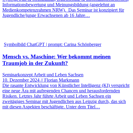
Informationsbewertung und Meinungsbildung (angelehnt an
Medienkompetenzrahmen NRW). Das Seminar ist konzipiert für
Jugendliche/junge Erwachsenen ab 16 Jahre…
Symbolbild ChatGPT | prompt: Carina Schönberger
Mensch vs. Maschine: Wer bekommt meinen
Traumjob in der Zukunft?
Seminarkonzept Arbeit und Leben Sachsen
10. Dezember 2024 // Florian Markmann
Die rasante Entwicklung von Künstlicher Intelligenz (KI) verspricht
eine neue Ära mit aufregenden Chancen und herausfordernden
Risiken. Letztes Jahr führte Arbeit und Leben Sachsen ein
zweitägiges Seminar mit Jugendlichen aus Leipzig durch, das sich
mit diesen Aspekten beschäftigte. Unter dem Titel…