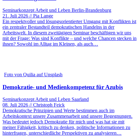
Seminarkonzept Arbeit und Leben Berlin-Brandenburg
21. Juli 2026 // Pia Lange
Ein respektvoller und lösungsorientierter Umgang mit Konflikten ist
ein zentraler Bestandteil demokratischen Handelns in der
Arbeitswelt. In diesem zweitägigen Seminar beschäftigen wir uns
mit der Frage: Was sind Konflikte – und welche Chancen stecken in
ihnen? Sowohl im Alltag im Kleinen, als auch…
Foto von Quilia auf Unsplash
Demokratie- und Medienkompetenz für Azubis
Seminarkonzept Arbeit und Leben Saarland
08. Juli 2026 // Christoph Feick
Demokratische Prinzipien und Werte bestimmen auch im
Arbeitskontext unsere Zusammenarbeit und unsere Begegnungen.
Was bedeutet jedoch Demokratie für mich und was hat sie mit
meiner Fähigkeit, kritisch zu denken, politische Informationen zu
hinterfragen, unterschiedliche Perspektiven zu analysieren…