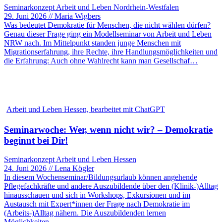
Seminarkonzept Arbeit und Leben Nordrhein-Westfalen
29. Juni 2026 // Maria Wigbers
Was bedeutet Demokratie für Menschen, die nicht wählen dürfen?
Genau dieser Frage ging ein Modellseminar von Arbeit und Leben
NRW nach. Im Mittelpunkt standen junge Menschen mit
Migrationserfahrung, ihre Rechte, ihre Handlungsmöglichkeiten und
die Erfahrung: Auch ohne Wahlrecht kann man Gesellschaf…
Arbeit und Leben Hessen, bearbeitet mit ChatGPT
Seminarwoche: Wer, wenn nicht wir? – Demokratie
beginnt bei Dir!
Seminarkonzept Arbeit und Leben Hessen
24. Juni 2026 // Lena Kögler
In diesem Wochenseminar/Bildungsurlaub können angehende
Pflegefachkräfte und andere Auszubildende über den (Klinik-)Alltag
hinausschauen und sich in Workshops, Exkursionen und im
Austausch mit Expert*innen der Frage nach Demokratie im
(Arbeits-)Alltag nähern. Die Auszubildenden lernen
Möglichkeiten…