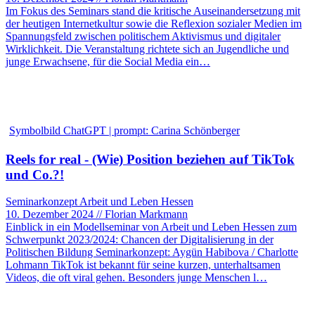
Im Fokus des Seminars stand die kritische Auseinandersetzung mit
der heutigen Internetkultur sowie die Reflexion sozialer Medien im
Spannungsfeld zwischen politischem Aktivismus und digitaler
Wirklichkeit. Die Veranstaltung richtete sich an Jugendliche und
junge Erwachsene, für die Social Media ein…
Symbolbild ChatGPT | prompt: Carina Schönberger
Reels for real - (Wie) Position beziehen auf TikTok
und Co.?!
Seminarkonzept Arbeit und Leben Hessen
10. Dezember 2024 // Florian Markmann
Einblick in ein Modellseminar von Arbeit und Leben Hessen zum
Schwerpunkt 2023/2024: Chancen der Digitalisierung in der
Politischen Bildung Seminarkonzept: Aygün Habibova / Charlotte
Lohmann TikTok ist bekannt für seine kurzen, unterhaltsamen
Videos, die oft viral gehen. Besonders junge Menschen l…