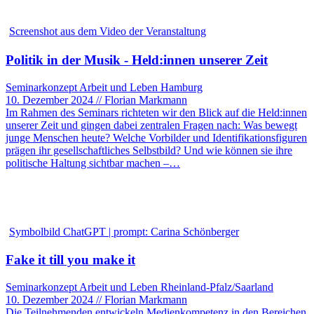
Screenshot aus dem Video der Veranstaltung
Politik in der Musik - Held:innen unserer Zeit
Seminarkonzept Arbeit und Leben Hamburg
10. Dezember 2024 // Florian Markmann
Im Rahmen des Seminars richteten wir den Blick auf die Held:innen
unserer Zeit und gingen dabei zentralen Fragen nach: Was bewegt
junge Menschen heute? Welche Vorbilder und Identifikationsfiguren
prägen ihr gesellschaftliches Selbstbild? Und wie können sie ihre
politische Haltung sichtbar machen –…
Symbolbild ChatGPT | prompt: Carina Schönberger
Fake it till you make it
Seminarkonzept Arbeit und Leben Rheinland-Pfalz/Saarland
10. Dezember 2024 // Florian Markmann
Die Teilnehmenden entwickeln Medienkompetenz in den Bereichen