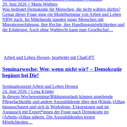
29. Juni 2026 // Maria Wigbers
Was bedeutet Demokratie für Menschen, die nicht wählen dürfen?
Genau dieser Frage ging ein Modellseminar von Arbeit und Leben
NRW nach. Im Mittelpunkt standen junge Menschen mit
Migrationserfahrung, ihre Rechte, ihre Handlungsmöglichkeiten und
die Erfahrung: Auch ohne Wahlrecht kann man Gesellschaf…
Arbeit und Leben Hessen, bearbeitet mit ChatGPT
Seminarwoche: Wer, wenn nicht wir? – Demokratie
beginnt bei Dir!
Seminarkonzept Arbeit und Leben Hessen
24. Juni 2026 // Lena Kögler
In diesem Wochenseminar/Bildungsurlaub können angehende
Pflegefachkräfte und andere Auszubildende über den (Klinik-)Alltag
hinausschauen und sich in Workshops, Exkursionen und im
Austausch mit Expert*innen der Frage nach Demokratie im
(Arbeits-)Alltag nähern. Die Auszubildenden lernen
Möglichkeiten…