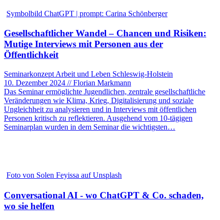
Symbolbild ChatGPT | prompt: Carina Schönberger
Gesellschaftlicher Wandel – Chancen und Risiken:
Mutige Interviews mit Personen aus der
Öffentlichkeit
Seminarkonzept Arbeit und Leben Schleswig-Holstein
10. Dezember 2024 // Florian Markmann
Das Seminar ermöglichte Jugendlichen, zentrale gesellschaftliche
Veränderungen wie Klima, Krieg, Digitalisierung und soziale
Ungleichheit zu analysieren und in Interviews mit öffentlichen
Personen kritisch zu reflektieren. Ausgehend vom 10-tägigen
Seminarplan wurden in dem Seminar die wichtigsten…
Foto von Solen Feyissa auf Unsplash
Conversational AI - wo ChatGPT & Co. schaden,
wo sie helfen