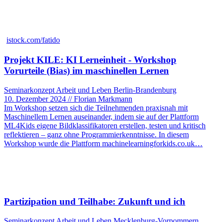
istock.com/fatido
Projekt KILE: KI Lerneinheit - Workshop
Vorurteile (Bias) im maschinellen Lernen
Seminarkonzept Arbeit und Leben Berlin-Brandenburg
10. Dezember 2024 // Florian Markmann
Im Workshop setzen sich die Teilnehmenden praxisnah mit
Maschinellem Lernen auseinander, indem sie auf der Plattform
ML4Kids eigene Bildklassifikatoren erstellen, testen und kritisch
reflektieren – ganz ohne Programmierkenntnisse. In diesem
Workshop wurde die Plattform machinelearningforkids.co.uk…
Partizipation und Teilhabe: Zukunft und ich
Seminarkonzept Arbeit und Leben Mecklenburg-Vorpommern