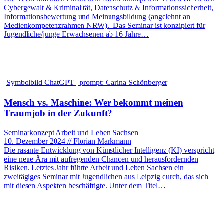
Cybergewalt & Kriminalität, Datenschutz & Informationssicherheit,
Informationsbewertung und Meinungsbildung (angelehnt an
Medienkompetenzrahmen NRW). Das Seminar ist konzipiert für
Jugendliche/junge Erwachsenen ab 16 Jahre…
Symbolbild ChatGPT | prompt: Carina Schönberger
Mensch vs. Maschine: Wer bekommt meinen
Traumjob in der Zukunft?
Seminarkonzept Arbeit und Leben Sachsen
10. Dezember 2024 // Florian Markmann
Die rasante Entwicklung von Künstlicher Intelligenz (KI) verspricht
eine neue Ära mit aufregenden Chancen und herausfordernden
Risiken. Letztes Jahr führte Arbeit und Leben Sachsen ein
zweitägiges Seminar mit Jugendlichen aus Leipzig durch, das sich
mit diesen Aspekten beschäftigte. Unter dem Titel…