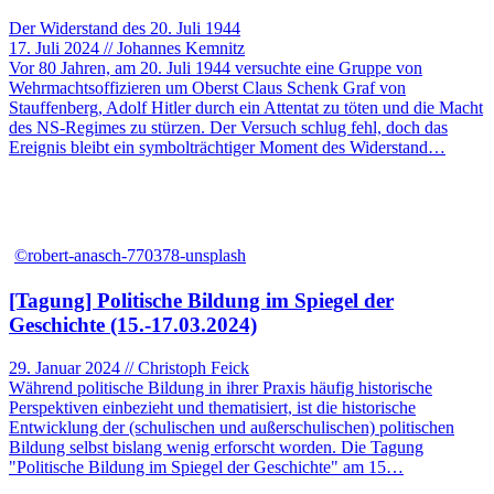
Der Widerstand des 20. Juli 1944
17. Juli 2024 // Johannes Kemnitz
Vor 80 Jahren, am 20. Juli 1944 versuchte eine Gruppe von
Wehrmachtsoffizieren um Oberst Claus Schenk Graf von
Stauffenberg, Adolf Hitler durch ein Attentat zu töten und die Macht
des NS-Regimes zu stürzen. Der Versuch schlug fehl, doch das
Ereignis bleibt ein symbolträchtiger Moment des Widerstand…
©robert-anasch-770378-unsplash
[Tagung] Politische Bildung im Spiegel der
Geschichte (15.-17.03.2024)
29. Januar 2024 // Christoph Feick
Während politische Bildung in ihrer Praxis häufig historische
Perspektiven einbezieht und thematisiert, ist die historische
Entwicklung der (schulischen und außerschulischen) politischen
Bildung selbst bislang wenig erforscht worden. Die Tagung
"Politische Bildung im Spiegel der Geschichte" am 15…