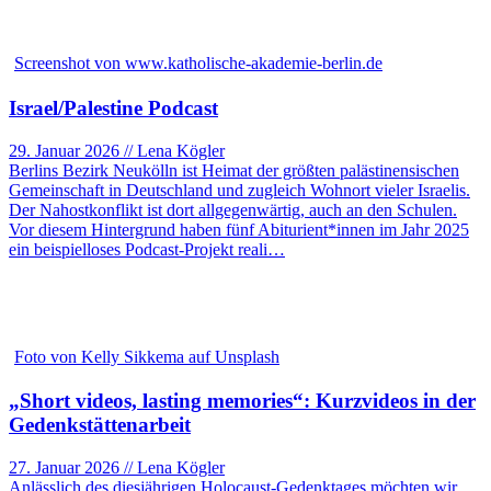
Screenshot von www.katholische-akademie-berlin.de
Israel/Palestine Podcast
29. Januar 2026 // Lena Kögler
Berlins Bezirk Neukölln ist Heimat der größten palästinensischen
Gemeinschaft in Deutschland und zugleich Wohnort vieler Israelis.
Der Nahostkonflikt ist dort allgegenwärtig, auch an den Schulen.
Vor diesem Hintergrund haben fünf Abiturient*innen im Jahr 2025
ein beispielloses Podcast-Projekt reali…
Foto von Kelly Sikkema auf Unsplash
„Short videos, lasting memories“: Kurzvideos in der
Gedenkstättenarbeit
27. Januar 2026 // Lena Kögler
Anlässlich des diesjährigen Holocaust-Gedenktages möchten wir