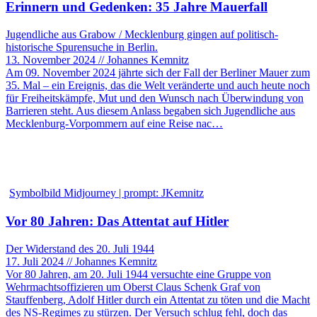
Erinnern und Gedenken: 35 Jahre Mauerfall
Jugendliche aus Grabow / Mecklenburg gingen auf politisch-
historische Spurensuche in Berlin.
13. November 2024 // Johannes Kemnitz
Am 09. November 2024 jährte sich der Fall der Berliner Mauer zum
35. Mal – ein Ereignis, das die Welt veränderte und auch heute noch
für Freiheitskämpfe, Mut und den Wunsch nach Überwindung von
Barrieren steht. Aus diesem Anlass begaben sich Jugendliche aus
Mecklenburg-Vorpommern auf eine Reise nac…
Symbolbild Midjourney | prompt: JKemnitz
Vor 80 Jahren: Das Attentat auf Hitler
Der Widerstand des 20. Juli 1944
17. Juli 2024 // Johannes Kemnitz
Vor 80 Jahren, am 20. Juli 1944 versuchte eine Gruppe von
Wehrmachtsoffizieren um Oberst Claus Schenk Graf von
Stauffenberg, Adolf Hitler durch ein Attentat zu töten und die Macht
des NS-Regimes zu stürzen. Der Versuch schlug fehl, doch das