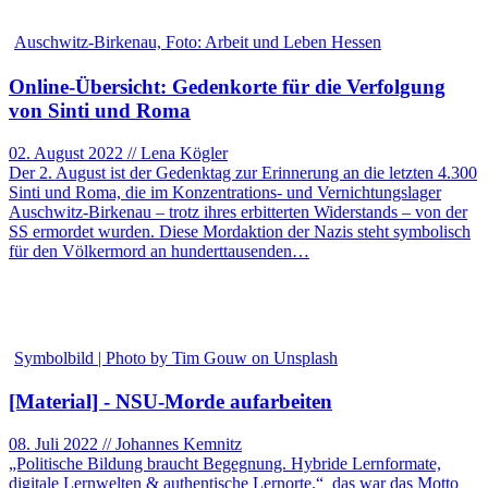
Auschwitz-Birkenau, Foto: Arbeit und Leben Hessen
Online-Übersicht: Gedenkorte für die Verfolgung
von Sinti und Roma
02. August 2022 // Lena Kögler
Der 2. August ist der Gedenktag zur Erinnerung an die letzten 4.300
Sinti und Roma, die im Konzentrations- und Vernichtungslager
Auschwitz-Birkenau – trotz ihres erbitterten Widerstands – von der
SS ermordet wurden. Diese Mordaktion der Nazis steht symbolisch
für den Völkermord an hunderttausenden…
Symbolbild | Photo by Tim Gouw on Unsplash
[Material] - NSU-Morde aufarbeiten
08. Juli 2022 // Johannes Kemnitz
„Politische Bildung braucht Begegnung. Hybride Lernformate,
digitale Lernwelten & authentische Lernorte.“ das war das Motto