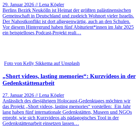
29. Januar 2026 // Lena Kögler
Berlins Bezirk Neukölln ist Heimat der größten palästinensischen
Gemeinschaft in Deutschland und zugleich Wohnort vieler Israelis.
Der Nahostkonflikt ist dort allgegenwärtig, auch an den Schulen.
Vor diesem Hintergrund haben fünf Abiturient*innen im Jahr 2025
ein beispielloses Podcast-Projekt reali…
Foto von Kelly Sikkema auf Unsplash
„Short videos, lasting memories“: Kurzvideos in der
Gedenkstättenarbeit
27. Januar 2026 // Lena Kögler
Anlässlich des diesjährigen Holocaust-Gedenktages möchten wir
das Projekt „Short videos, lasting memories“ vorstellen: Ein Jahr
lang haben fünf internationale Gedenkstätten, Museen und NGOs
erprobt, wie sich Kurzvideos als pädagogisches Tool in der
Gedenkstättenarbeit einsetzen lassen…