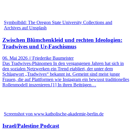
Symbolbild: The Oregon State University Collections and
Archives auf Unsplash
Zwischen Blümchenkleid und rechten Ideologien:
Tradwives und Ur-Faschismus
06. Mai 2026 // Friederike Baumeister
Das Tradwives-Phänomen In den vergangenen Jahren hat sich in
den sozialen Netzwerken ein Trend etabliert, der unter dem
Schlagwort „Tradwives“ bekannt ist. Gemeint sind meist junge
Frauen, die auf Plattformen wie Instagram ein bewusst traditionelles
Rollenmodell inszenieren.[1] In ihren Beiträgen…
Screenshot von www.katholische-akademie-berlin.de
Israel/Palestine Podcast