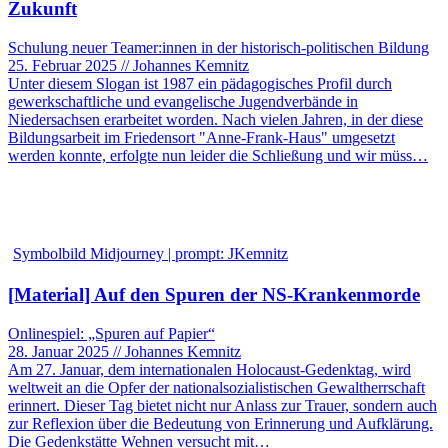
Zukunft
Schulung neuer Teamer:innen in der historisch-politischen Bildung
25. Februar 2025 // Johannes Kemnitz
Unter diesem Slogan ist 1987 ein pädagogisches Profil durch
gewerkschaftliche und evangelische Jugendverbände in
Niedersachsen erarbeitet worden. Nach vielen Jahren, in der diese
Bildungsarbeit im Friedensort "Anne-Frank-Haus" umgesetzt
werden konnte, erfolgte nun leider die Schließung und wir müss…
Symbolbild Midjourney | prompt: JKemnitz
[Material] Auf den Spuren der NS-Krankenmorde
Onlinespiel: „Spuren auf Papier“
28. Januar 2025 // Johannes Kemnitz
Am 27. Januar, dem internationalen Holocaust-Gedenktag, wird
weltweit an die Opfer der nationalsozialistischen Gewaltherrschaft
erinnert. Dieser Tag bietet nicht nur Anlass zur Trauer, sondern auch
zur Reflexion über die Bedeutung von Erinnerung und Aufklärung.
Die Gedenkstätte Wehnen versucht mit…