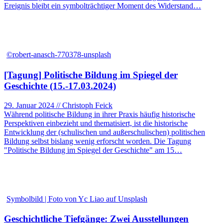
Ereignis bleibt ein symbolträchtiger Moment des Widerstand…
©robert-anasch-770378-unsplash
[Tagung] Politische Bildung im Spiegel der
Geschichte (15.-17.03.2024)
29. Januar 2024 // Christoph Feick
Während politische Bildung in ihrer Praxis häufig historische
Perspektiven einbezieht und thematisiert, ist die historische
Entwicklung der (schulischen und außerschulischen) politischen
Bildung selbst bislang wenig erforscht worden. Die Tagung
"Politische Bildung im Spiegel der Geschichte" am 15…
Symbolbild | Foto von Yc Liao auf Unsplash
Geschichtliche Tiefgänge: Zwei Ausstellungen