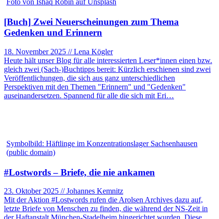
Foto von Ishaq Robin auf Unsplash
[Buch] Zwei Neuerscheinungen zum Thema
Gedenken und Erinnern
18. November 2025 // Lena Kögler
Heute hält unser Blog für alle interessierten Leser*innen einen bzw.
gleich zwei (Sach-)Buchtipps bereit: Kürzlich erschienen sind zwei
Veröffentlichungen, die sich aus ganz unterschiedlichen
Perspektiven mit den Themen "Erinnern" und "Gedenken"
auseinandersetzen. Spannend für alle die sich mit Eri…
Symbolbild: Häftlinge im Konzentrationslager Sachsenhausen
(public domain)
#Lostwords – Briefe, die nie ankamen
23. Oktober 2025 // Johannes Kemnitz
Mit der Aktion #Lostwords rufen die Arolsen Archives dazu auf,
letzte Briefe von Menschen zu finden, die während der NS-Zeit in
der Haftanstalt München-Stadelheim hingerichtet wurden. Diese