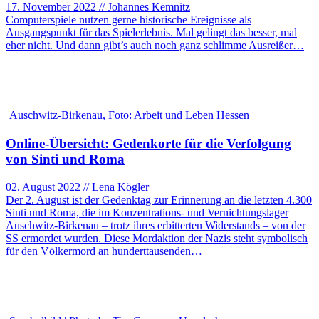
17. November 2022 // Johannes Kemnitz
Computerspiele nutzen gerne historische Ereignisse als
Ausgangspunkt für das Spielerlebnis. Mal gelingt das besser, mal
eher nicht. Und dann gibt’s auch noch ganz schlimme Ausreißer…
Auschwitz-Birkenau, Foto: Arbeit und Leben Hessen
Online-Übersicht: Gedenkorte für die Verfolgung
von Sinti und Roma
02. August 2022 // Lena Kögler
Der 2. August ist der Gedenktag zur Erinnerung an die letzten 4.300
Sinti und Roma, die im Konzentrations- und Vernichtungslager
Auschwitz-Birkenau – trotz ihres erbitterten Widerstands – von der
SS ermordet wurden. Diese Mordaktion der Nazis steht symbolisch
für den Völkermord an hunderttausenden…