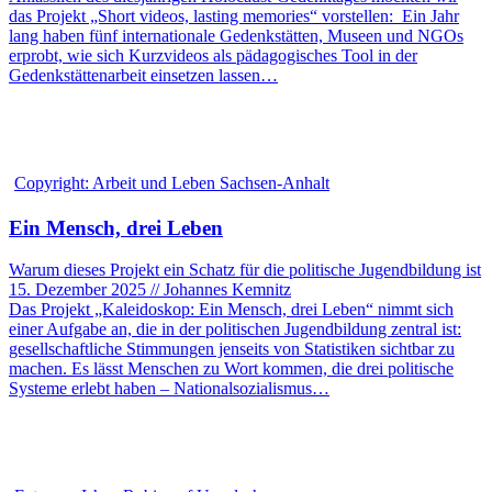
das Projekt „Short videos, lasting memories“ vorstellen: Ein Jahr
lang haben fünf internationale Gedenkstätten, Museen und NGOs
erprobt, wie sich Kurzvideos als pädagogisches Tool in der
Gedenkstättenarbeit einsetzen lassen…
Copyright: Arbeit und Leben Sachsen-Anhalt
Ein Mensch, drei Leben
Warum dieses Projekt ein Schatz für die politische Jugendbildung ist
15. Dezember 2025 // Johannes Kemnitz
Das Projekt „Kaleidoskop: Ein Mensch, drei Leben“ nimmt sich
einer Aufgabe an, die in der politischen Jugendbildung zentral ist:
gesellschaftliche Stimmungen jenseits von Statistiken sichtbar zu
machen. Es lässt Menschen zu Wort kommen, die drei politische
Systeme erlebt haben – Nationalsozialismus…