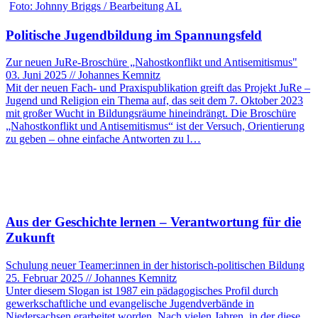
Foto: Johnny Briggs / Bearbeitung AL
Politische Jugendbildung im Spannungsfeld
Zur neuen JuRe-Broschüre „Nahostkonflikt und Antisemitismus"
03. Juni 2025 // Johannes Kemnitz
Mit der neuen Fach- und Praxispublikation greift das Projekt JuRe –
Jugend und Religion ein Thema auf, das seit dem 7. Oktober 2023
mit großer Wucht in Bildungsräume hineindrängt. Die Broschüre
„Nahostkonflikt und Antisemitismus“ ist der Versuch, Orientierung
zu geben – ohne einfache Antworten zu l…
Aus der Geschichte lernen – Verantwortung für die
Zukunft
Schulung neuer Teamer:innen in der historisch-politischen Bildung
25. Februar 2025 // Johannes Kemnitz
Unter diesem Slogan ist 1987 ein pädagogisches Profil durch
gewerkschaftliche und evangelische Jugendverbände in
Niedersachsen erarbeitet worden. Nach vielen Jahren, in der diese