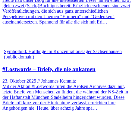
Heute hält unser Blog für alle interessierten Leser*innen einen bzw.
gleich zwei (Sach-)Buchtipps bereit: Kürzlich erschienen sind zwei
Veröffentlichungen, die sich aus ganz unterschiedlichen
Perspektiven mit den Themen "Erinnern" und "Gedenken"
auseinandersetzen. Spannend für alle die sich mit Eri…
Symbolbild: Häftlinge im Konzentrationslager Sachsenhausen
(public domain)
#Lostwords – Briefe, die nie ankamen
23. Oktober 2025 // Johannes Kemnitz
Mit der Aktion #Lostwords rufen die Arolsen Archives dazu auf,
letzte Briefe von Menschen zu finden, die während der NS-Zeit in
der Haftanstalt München-Stadelheim hingerichtet wurden. Diese
Briefe, oft kurz vor der Hinrichtung verfasst, erreichten ihre
Angehörigen nie. Heute, über achtzig Jahre spä…