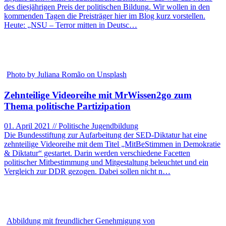
des diesjährigen Preis der politischen Bildung. Wir wollen in den
kommenden Tagen die Preisträger hier im Blog kurz vorstellen.
Heute: „NSU – Terror mitten in Deutsc…
Photo by Juliana Romão on Unsplash
Zehnteilige Videoreihe mit MrWissen2go zum
Thema politische Partizipation
01. April 2021 // Politische Jugendbildung
Die Bundesstiftung zur Aufarbeitung der SED-Diktatur hat eine
zehnteilige Videoreihe mit dem Titel „MitBeStimmen in Demokratie
& Diktatur“ gestartet. Darin werden verschiedene Facetten
politischer Mitbestimmung und Mitgestaltung beleuchtet und ein
Vergleich zur DDR gezogen. Dabei sollen nicht n…
Abbildung mit freundlicher Genehmigung von