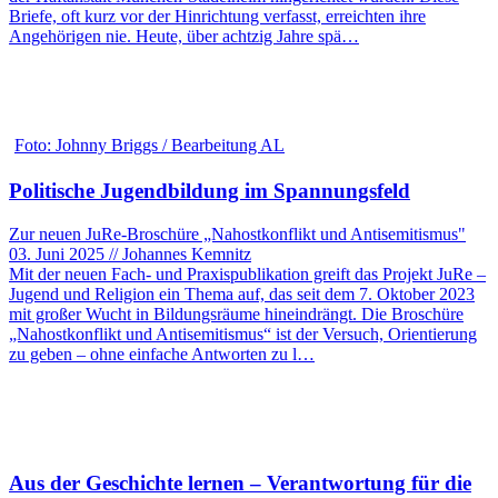
Briefe, oft kurz vor der Hinrichtung verfasst, erreichten ihre
Angehörigen nie. Heute, über achtzig Jahre spä…
Foto: Johnny Briggs / Bearbeitung AL
Politische Jugendbildung im Spannungsfeld
Zur neuen JuRe-Broschüre „Nahostkonflikt und Antisemitismus"
03. Juni 2025 // Johannes Kemnitz
Mit der neuen Fach- und Praxispublikation greift das Projekt JuRe –
Jugend und Religion ein Thema auf, das seit dem 7. Oktober 2023
mit großer Wucht in Bildungsräume hineindrängt. Die Broschüre
„Nahostkonflikt und Antisemitismus“ ist der Versuch, Orientierung
zu geben – ohne einfache Antworten zu l…
Aus der Geschichte lernen – Verantwortung für die