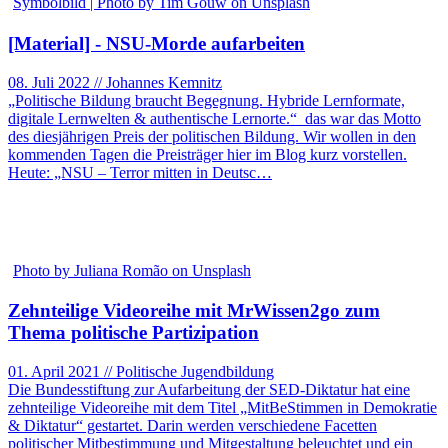
Symbolbild | Photo by Tim Gouw on Unsplash
[Material] - NSU-Morde aufarbeiten
08. Juli 2022 // Johannes Kemnitz
„Politische Bildung braucht Begegnung. Hybride Lernformate,
digitale Lernwelten & authentische Lernorte.“ das war das Motto
des diesjährigen Preis der politischen Bildung. Wir wollen in den
kommenden Tagen die Preisträger hier im Blog kurz vorstellen.
Heute: „NSU – Terror mitten in Deutsc…
Photo by Juliana Romão on Unsplash
Zehnteilige Videoreihe mit MrWissen2go zum
Thema politische Partizipation
01. April 2021 // Politische Jugendbildung
Die Bundesstiftung zur Aufarbeitung der SED-Diktatur hat eine
zehnteilige Videoreihe mit dem Titel „MitBeStimmen in Demokratie
& Diktatur“ gestartet. Darin werden verschiedene Facetten
politischer Mitbestimmung und Mitgestaltung beleuchtet und ein