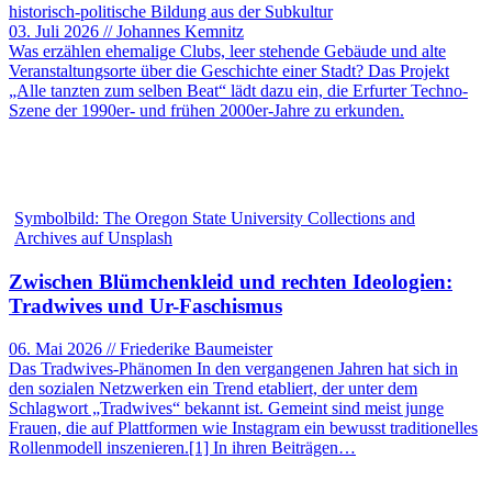
historisch-politische Bildung aus der Subkultur
03. Juli 2026 // Johannes Kemnitz
Was erzählen ehemalige Clubs, leer stehende Gebäude und alte
Veranstaltungsorte über die Geschichte einer Stadt? Das Projekt
„Alle tanzten zum selben Beat“ lädt dazu ein, die Erfurter Techno-
Szene der 1990er- und frühen 2000er-Jahre zu erkunden.
Symbolbild: The Oregon State University Collections and
Archives auf Unsplash
Zwischen Blümchenkleid und rechten Ideologien:
Tradwives und Ur-Faschismus
06. Mai 2026 // Friederike Baumeister
Das Tradwives-Phänomen In den vergangenen Jahren hat sich in
den sozialen Netzwerken ein Trend etabliert, der unter dem
Schlagwort „Tradwives“ bekannt ist. Gemeint sind meist junge
Frauen, die auf Plattformen wie Instagram ein bewusst traditionelles
Rollenmodell inszenieren.[1] In ihren Beiträgen…