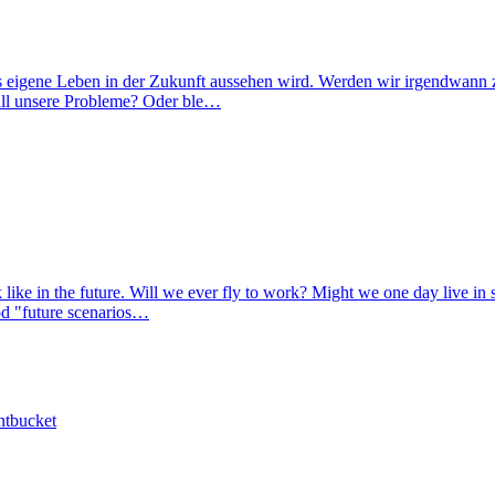
as eigene Leben in der Zukunft aussehen wird. Werden wir irgendwann z
all unsere Probleme? Oder ble…
like in the future. Will we ever fly to work? Might we one day live in s
hod "future scenarios…
ntbucket