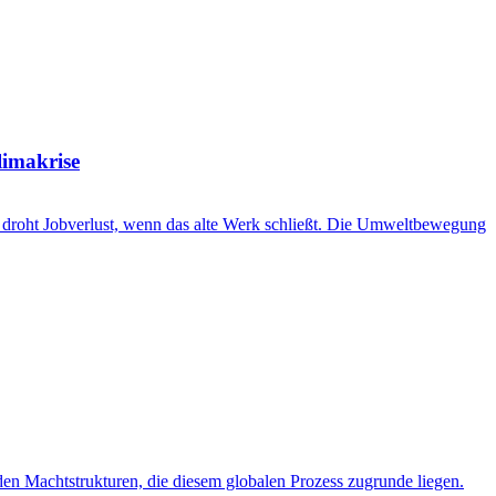
limakrise
e droht Jobverlust, wenn das alte Werk schließt. Die Umweltbewegung
den Machtstrukturen, die diesem globalen Prozess zugrunde liegen.