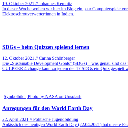
19. Oktober 2021 // Johannes Kemnitz
In dieser Woche wollen wir hier im Blog ein paar Computerspiele vors
Elektroschrottverwerter:innen in Indien.
SDGs – beim Quizzen spielend lernen
12. Oktober 2021 // Carina Schönberger
Die „Sustainable Development Goals“ (SDGs) – was genau sind das f
CULPEER 4 change kann zu jedem der 17 SDGs ein Quiz gespielt wer
Symbolbild | Photo by NASA on Unsplash
Anregungen für den World Earth Day
22. April 2021 // Politische Jugendbildung
Anlässlich des heutigen World Earth Day (22.04.2021) hat unsere Fa