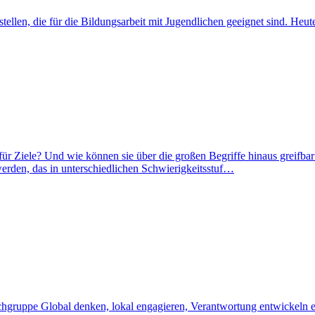
tellen, die für die Bildungsarbeit mit Jugendlichen geeignet sind. Heut
ür Ziele? Und wie können sie über die großen Begriffe hinaus greif
den, das in unterschiedlichen Schwierigkeitsstuf…
chgruppe Global denken, lokal engagieren, Verantwortung entwickeln e