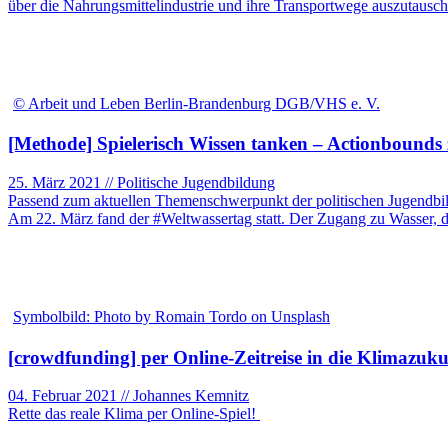
über die Nahrungsmittelindustrie und ihre Transportwege auszutausch
© Arbeit und Leben Berlin-Brandenburg DGB/VHS e. V.
[Methode] Spielerisch Wissen tanken – Actionbound
25. März 2021 // Politische Jugendbildung
Passend zum aktuellen Themenschwerpunkt der politischen Jugendbil
Am 22. März fand der #Weltwassertag statt. Der Zugang zu Wasser,
Symbolbild: Photo by Romain Tordo on Unsplash
[crowdfunding] per Online-Zeitreise in die Klimazuku
04. Februar 2021 // Johannes Kemnitz
Rette das reale Klima per Online-Spiel!