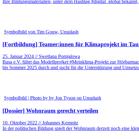
Ihre Bildungsmaterialien, unter dem Hashtag #digital_global bekannt
Symbolbild von Tim Gouw, Unsplash
[Fortbildung] Teamer:innen für Klimaprojekt im Tau
25. Januar 2024 // Swetlana Pomjalowa
Basa e.V. führt das Modellprojket #Meinklima-Projekt zur Hörbarmac
bis Sommer 2025 durch und sucht für die Unterstützung und Umset
Symbolbild | Photo by by Jon Tyson on Unsplash
[Dossier] Wohnraum gerecht verteilen
10. Oktober 2022 // Johannes Kemnitz
In der politischen Bildung spielt der Wohnraum derzeit noch eine kl