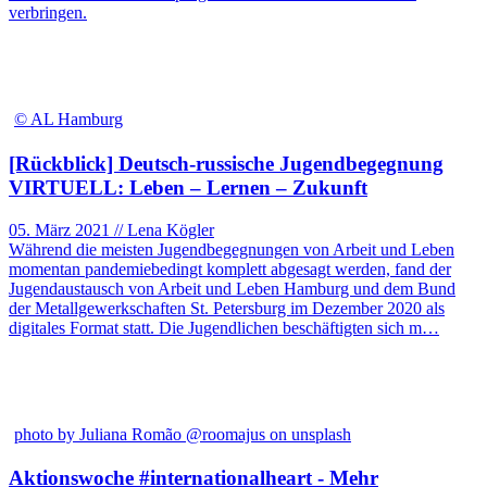
verbringen.
© AL Hamburg
[Rückblick] Deutsch-russische Jugendbegegnung
VIRTUELL: Leben – Lernen – Zukunft
05. März 2021 // Lena Kögler
Während die meisten Jugendbegegnungen von Arbeit und Leben
momentan pandemiebedingt komplett abgesagt werden, fand der
Jugendaustausch von Arbeit und Leben Hamburg und dem Bund
der Metallgewerkschaften St. Petersburg im Dezember 2020 als
digitales Format statt. Die Jugendlichen beschäftigten sich m…
photo by Juliana Romão @roomajus on unsplash
Aktionswoche #internationalheart - Mehr