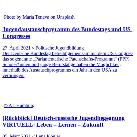
Photo by Maria Teneva on Unsplash
Jugendaustauschprgramm des Bundestags und US-
Congresses
27. April 2021 // Politische Jugendbildung
Der Deutsche Bundestag betreibt gemeinsam mit dem US-Congress
das sogenannte „Parlamentarische Patenschafts-Programm“ (PPP).
Schüler*innen und junge Berufstätige haben die Möglichkeit,
innerhalb des Austauschprogramms ein Jahr in den USA zu
verbringen.
© AL Hamburg
[Rückblick] Deutsch-russische Jugendbegegnung
VIRTUELL: Leben – Lernen – Zukunft
05. März 2021 // Lena Kögler