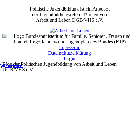
Politische Jugendbildung ist ein Angebot
der Jugendbildungsreferent*innen von
Arbeit und Leben DGB/VHS e.V.
Impressum
Datenschutzerklärung
Login
Blog der Politischen Jugendbildung von Arbeit und Leben
Weiterlesen
Weiterlesen
Weiterlesen
Weiterlesen
Weiterlesen
Weiterlesen
Weiterlesen
Weiterlesen
Weiterlesen
Weiterlesen
Weiterlesen
Weiterlesen
Weiterlesen
Weiterlesen
Weiterlesen
Weiterlesen
Weiterlesen
Weiterlesen
Weiterlesen
Weiterlesen
Weiterlesen
Weiterlesen
Weiterlesen
Weiterlesen
DGB/VHS e.V.