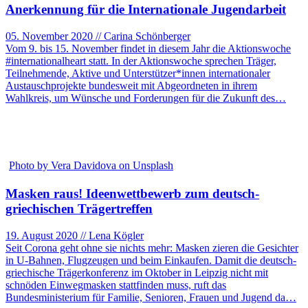
Anerkennung für die Internationale Jugendarbeit
05. November 2020 // Carina Schönberger
Vom 9. bis 15. November findet in diesem Jahr die Aktionswoche
#internationalheart statt. In der Aktionswoche sprechen Träger,
Teilnehmende, Aktive und Unterstützer*innen internationaler
Austauschprojekte bundesweit mit Abgeordneten in ihrem
Wahlkreis, um Wünsche und Forderungen für die Zukunft des…
Photo by Vera Davidova on Unsplash
Masken raus! Ideenwettbewerb zum deutsch-
griechischen Trägertreffen
19. August 2020 // Lena Kögler
Seit Corona geht ohne sie nichts mehr: Masken zieren die Gesichter
in U-Bahnen, Flugzeugen und beim Einkaufen. Damit die deutsch-
griechische Trägerkonferenz im Oktober in Leipzig nicht mit
schnöden Einwegmasken stattfinden muss, ruft das
Bundesministerium für Familie, Senioren, Frauen und Jugend da…