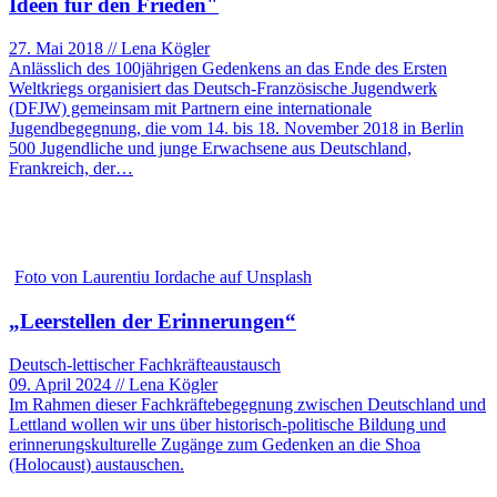
Ideen für den Frieden"
27. Mai 2018 // Lena Kögler
Anlässlich des 100jährigen Gedenkens an das Ende des Ersten
Weltkriegs organisiert das Deutsch-Französische Jugendwerk
(DFJW) gemeinsam mit Partnern eine internationale
Jugendbegegnung, die vom 14. bis 18. November 2018 in Berlin
500 Jugendliche und junge Erwachsene aus Deutschland,
Frankreich, der…
Foto von Laurentiu Iordache auf Unsplash
„Leerstellen der Erinnerungen“
Deutsch-lettischer Fachkräfteaustausch
09. April 2024 // Lena Kögler
Im Rahmen dieser Fachkräftebegegnung zwischen Deutschland und
Lettland wollen wir uns über historisch-politische Bildung und
erinnerungskulturelle Zugänge zum Gedenken an die Shoa
(Holocaust) austauschen.