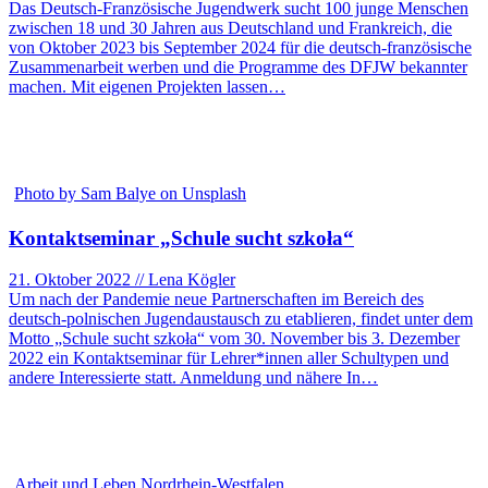
Das Deutsch-Französische Jugendwerk sucht 100 junge Menschen
zwischen 18 und 30 Jahren aus Deutschland und Frankreich, die
von Oktober 2023 bis September 2024 für die deutsch-französische
Zusammenarbeit werben und die Programme des DFJW bekannter
machen. Mit eigenen Projekten lassen…
Photo by Sam Balye on Unsplash
Kontaktseminar „Schule sucht szkoła“
21. Oktober 2022 // Lena Kögler
Um nach der Pandemie neue Partnerschaften im Bereich des
deutsch-polnischen Jugendaustausch zu etablieren, findet unter dem
Motto „Schule sucht szkoła“ vom 30. November bis 3. Dezember
2022 ein Kontaktseminar für Lehrer*innen aller Schultypen und
andere Interessierte statt. Anmeldung und nähere In…
Arbeit und Leben Nordrhein-Westfalen