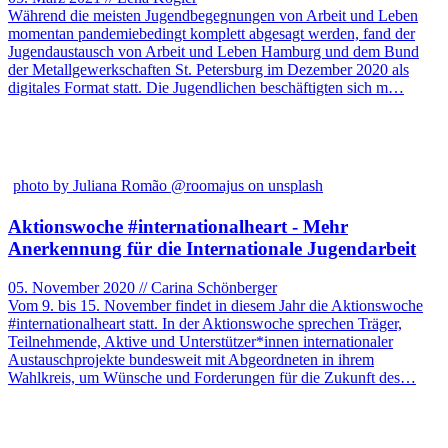
Während die meisten Jugendbegegnungen von Arbeit und Leben
momentan pandemiebedingt komplett abgesagt werden, fand der
Jugendaustausch von Arbeit und Leben Hamburg und dem Bund
der Metallgewerkschaften St. Petersburg im Dezember 2020 als
digitales Format statt. Die Jugendlichen beschäftigten sich m…
photo by Juliana Romão @roomajus on unsplash
Aktionswoche #internationalheart - Mehr
Anerkennung für die Internationale Jugendarbeit
05. November 2020 // Carina Schönberger
Vom 9. bis 15. November findet in diesem Jahr die Aktionswoche
#internationalheart statt. In der Aktionswoche sprechen Träger,
Teilnehmende, Aktive und Unterstützer*innen internationaler
Austauschprojekte bundesweit mit Abgeordneten in ihrem
Wahlkreis, um Wünsche und Forderungen für die Zukunft des…