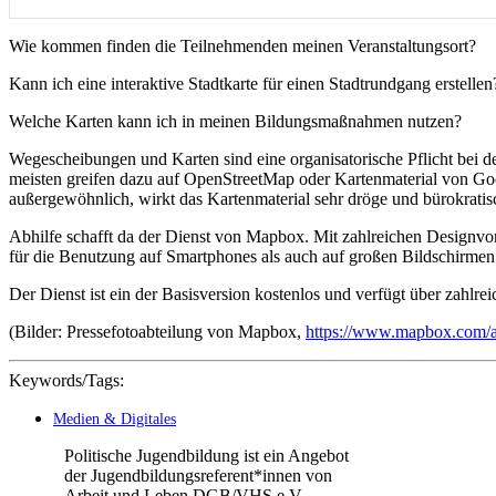
Wie kommen finden die Teilnehmenden meinen Veranstaltungsort?
Kann ich eine interaktive Stadtkarte für einen Stadtrundgang erstellen
Welche Karten kann ich in meinen Bildungsmaßnahmen nutzen?
Wegescheibungen und Karten sind eine organisatorische Pflicht bei 
meisten greifen dazu auf OpenStreetMap oder Kartenmaterial von Goog
außergewöhnlich, wirkt das Kartenmaterial sehr dröge und bürokratis
Abhilfe schafft da der Dienst von Mapbox. Mit zahlreichen Designvors
für die Benutzung auf Smartphones als auch auf großen Bildschirmen 
Der Dienst ist ein der Basisversion kostenlos und verfügt über zahlr
(Bilder: Pressefotoabteilung von Mapbox,
https://www.mapbox.com/a
Keywords/Tags:
Medien & Digitales
Politische Jugendbildung ist ein Angebot
der Jugendbildungsreferent*innen von
Arbeit und Leben DGB/VHS e.V.