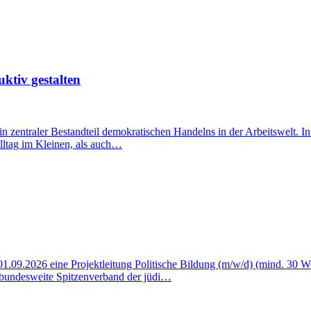
uktiv gestalten
ein zentraler Bestandteil demokratischen Handelns in der Arbeitswelt. 
lltag im Kleinen, als auch…
 01.09.2026 eine Projektleitung Politische Bildung (m/w/d) (mind. 30 
r bundesweite Spitzenverband der jüdi…