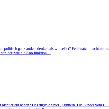
 politisch ganz anders denken als wir selbst? Feedwatch macht untersch
 darüber, wie die App funktion…
st nicht erlebt haben? Das digitale Spiel „Erinnern. Die Kinder vom B