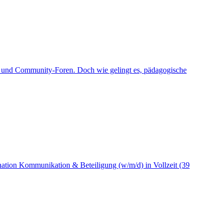
ern und Community-Foren. Doch wie gelingt es, pädagogische
ination Kommunikation & Beteiligung (w/m/d) in Vollzeit (39