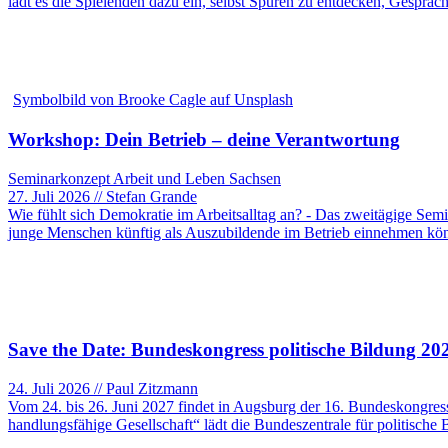
lädt es die Spielenden dazu ein, selbst Spuren zu entdecken, Gesprä
Symbolbild von Brooke Cagle auf Unsplash
Workshop: Dein Betrieb – deine Verantwortung
Seminarkonzept Arbeit und Leben Sachsen
27. Juli 2026 // Stefan Grande
Wie fühlt sich Demokratie im Arbeitsalltag an? - Das zweitägige Semi
junge Menschen künftig als Auszubildende im Betrieb einnehmen kö
Save the Date: Bundeskongress politische Bildung 20
24. Juli 2026 // Paul Zitzmann
Vom 24. bis 26. Juni 2027 findet in Augsburg der 16. Bundeskongress
handlungsfähige Gesellschaft“ lädt die Bundeszentrale für politis