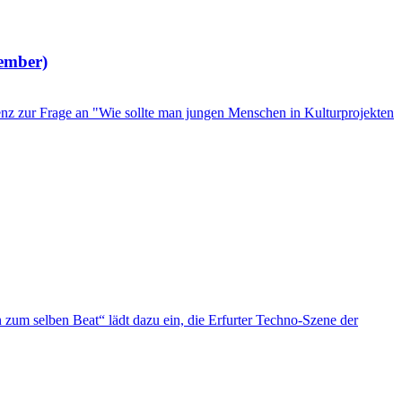
tember)
z zur Frage an "Wie sollte man jungen Menschen in Kulturprojekten
n zum selben Beat“ lädt dazu ein, die Erfurter Techno-Szene der