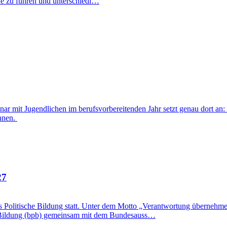
che zu führen und unterschiedl…
nar mit Jugendlichen im berufsvorbereitenden Jahr setzt genau dort an
nnen.
27
 Politische Bildung statt. Unter dem Motto „Verantwortung übernehmen
che Bildung (bpb) gemeinsam mit dem Bundesauss…