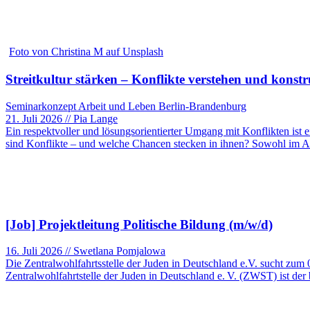
Foto von Christina M auf Unsplash
Streitkultur stärken – Konflikte verstehen und konstr
Seminarkonzept Arbeit und Leben Berlin-Brandenburg
21. Juli 2026 // Pia Lange
Ein respektvoller und lösungsorientierter Umgang mit Konflikten ist 
sind Konflikte – und welche Chancen stecken in ihnen? Sowohl im A
[Job] Projektleitung Politische Bildung (m/w/d)
16. Juli 2026 // Swetlana Pomjalowa
Die Zentralwohlfahrtsstelle der Juden in Deutschland e.V. sucht zum
Zentralwohlfahrtstelle der Juden in Deutschland e. V. (ZWST) ist de