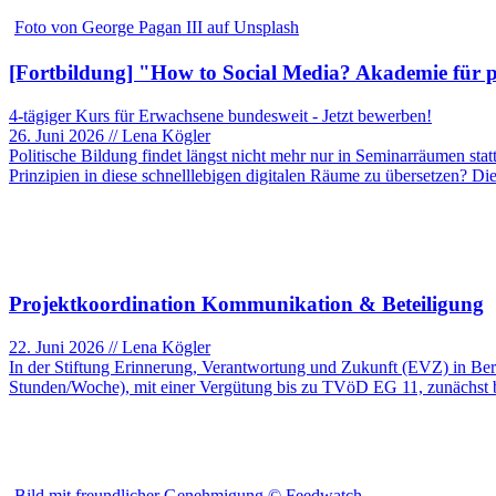
Foto von George Pagan III auf Unsplash
[Fortbildung] "How to Social Media? Akademie für p
4-tägiger Kurs für Erwachsene bundesweit - Jetzt bewerben!
26. Juni 2026 // Lena Kögler
Politische Bildung findet längst nicht mehr nur in Seminarräumen st
Prinzipien in diese schnelllebigen digitalen Räume zu übersetzen? D
Projektkoordination Kommunikation & Beteiligung
22. Juni 2026 // Lena Kögler
In der Stiftung Erinnerung, Verantwortung und Zukunft (EVZ) in Berl
Stunden/Woche), mit einer Vergütung bis zu TVöD EG 11, zunächst 
Bild mit freundlicher Genehmigung © Feedwatch