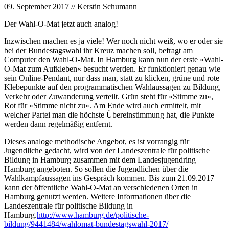
09. September 2017
// Kerstin Schumann
Der Wahl-O-Mat jetzt auch analog!
Inzwischen machen es ja viele! Wer noch nicht weiß, wo er oder sie
bei der Bundestagswahl ihr Kreuz machen soll, befragt am
Computer den Wahl-O-Mat. In Hamburg kann nun der erste »Wahl-
O-Mat zum Aufkleben« besucht werden. Er funktioniert genau wie
sein Online-Pendant, nur dass man, statt zu klicken, grüne und rote
Klebepunkte auf den programmatischen Wahlaussagen zu Bildung,
Verkehr oder Zuwanderung verteilt. Grün steht für »Stimme zu«,
Rot für »Stimme nicht zu«. Am Ende wird auch ermittelt, mit
welcher Partei man die höchste Übereinstimmung hat, die Punkte
werden dann regelmäßig entfernt.
Dieses analoge methodische Angebot, es ist vorrangig für
Jugendliche gedacht, wird von der Landeszentrale für politische
Bildung in Hamburg zusammen mit dem Landesjugendring
Hamburg angeboten. So sollen die Jugendlichen über die
Wahlkampfaussagen ins Gespräch kommen. Bis zum 21.09.2017
kann der öffentliche Wahl-O-Mat an verschiedenen Orten in
Hamburg genutzt werden. Weitere Informationen über die
Landeszentrale für politische Bildung in
Hamburg.
http://www.hamburg.de/politische-
bildung/9441484/wahlomat-bundestagswahl-2017/